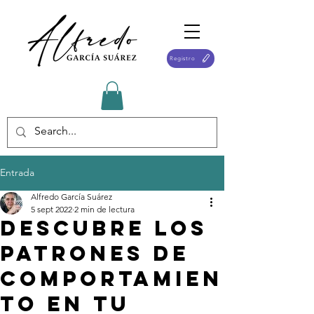
Registro
Entrada
Alfredo García Suárez
5 sept 2022
2 min de lectura
DESCUBRE los
patrones de
comportamien
to en tu