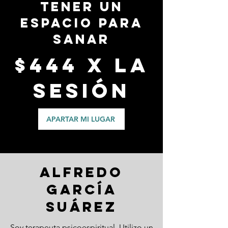
TENER UN
ESPACIO PARA
SANAR
$444 X la
sesión
APARTAR MI LUGAR
ALFREDO
GARCÍA
SUÁREZ
Soy terapeuta psicoespiritual. Utilizo un