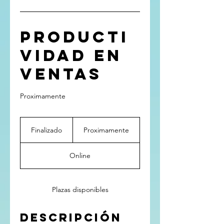
Producti
vidad en
Ventas
Proximamente
Proximamente
Finalizado
F
Proximamente
i
n
Online
a
l
i
z
Plazas disponibles
a
d
Descripción
o